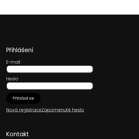
Z
á
p
a
t
Přihlášení
í
E-mail
Heslo
Přihlásit se
Nová registrace
Zapomenuté heslo
Kontakt