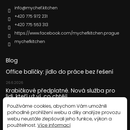
info
@
mychef.kitchen
+420 775 972 231
+420 775 553 313
https://www.facebook.com/mychefkitchen.prague
mychefkitchen
Blog
Office balíčky: jídlo do práce bez řešení
26.6.2026
Krabičkové předplatné. Nová služba pro
lidi, kteří už ví, co chtějí
Používáme cookies, abychom Vám umožnili
28.4.2026
pohodlné prohlížení webu a díky analýze provozu
MyChef Kitchen nově doručuje i do Liberce,
webu neustále zlepšovali jeho funkce, výkon a
Jablonce, Mladé Boleslavi a Plzně
použitelnost.
Více informací