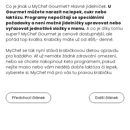
Co je jinak u MyChef Gourmet? Hlavně jídelníček.
U
Gourmet můžete narazit na lepek, cukr nebo
laktózu. Programy nepočítají se speciálními
požadavky a není možné jídelníčky upravovat nebo
vyřazovat jednotlivé složky v menu.
A co je díky tomu
super? MyChef Gourmet je cenově dostupnější, ale
pořád top kvalita. Krabičky máte už od 465,- denně.
MyChef se tak nyní stává krabičkovou dietou opravdu
pro každého. Ať už nemáte žádné zdravotní omezení,
nebo se chcete nakopnout Keto programem, pokud
nejíte maso nebo vám nedělá dobře laktóza či lepek,
vyberete si. MyChef má pro vás tu pravou krabičku.
Předchozí článek
Další článek