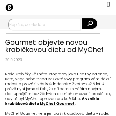
Přejít
Nák
na
koší
obsah
Hledat
Gourmet: objevte novou
krabičkovou dietu od MyChef
20.9.2023
Naše krabičky už znáte. Programy jako Healthy Balance,
Keto, Vege nebo třeba Bezlaktózový program vám dělají
radost a provází vás každodenním životem už 5 let. A
právě nyní jsme si řekli, že přijdeme s něčím novým,
dostupnějším bez žádných dietních omezení, prostě tak,
aby už byl MyChef opravdu pro každého.
A vznikla
krabičková dieta
MyChef Gourmet
.
MyChef Gourmet není jen další krabičková dieta v řadě.