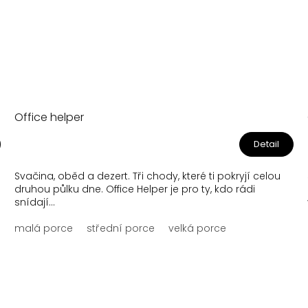
Office helper
Detail
Svačina, oběd a dezert. Tři chody, které ti pokryjí celou
druhou půlku dne. Office Helper je pro ty, kdo rádi
snídají...
malá porce
střední porce
velká porce