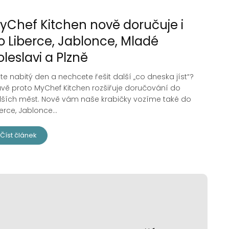
yChef Kitchen nově doručuje i
o Liberce, Jablonce, Mladé
oleslavi a Plzně
te nabitý den a nechcete řešit další „co dneska jíst“?
ávě proto MyChef Kitchen rozšiřuje doručování do
lších měst. Nově vám naše krabičky vozíme také do
erce, Jablonce...
Číst článek