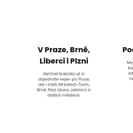
z
s
t
a
r
o
V Praze, Brně,
Po
s
Liberci i Plzni
My
t
ka
í
kd
MyChef krabičky už si
n
objednáte nejen po Praze,
a
ale i části Středních Čech,
b
Brně, Plzni, Libeci, Jablonci a
dalších městech.
e
z
k
o
m