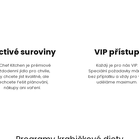
ctivé suroviny
VIP přístu
Chef Kitchen je prémiové
Každý je pro nás VIP.
ždodenní jídlo pro chvíle,
Speciální požadavky m
y chcete jíst kvalitně, ale
bez příplatku a vždy pro
echcete řešit plánování,
uděláme maximum.
nákupy ani vaření.