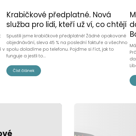
Krabičkové předplatné. Nová
M
služba pro lidi, kteří už ví, co chtějí
d
B
t
Spustili jsme krabičkové předplatné! Žádné opakované
objednávání, sleva 45 % na poslední faktuře a všechno
Má
í v
spolu doladíme po telefonu. Pojďme si říct, jak to
Pr
funguje a jestli to...
da
Lib
Číst článek
ové