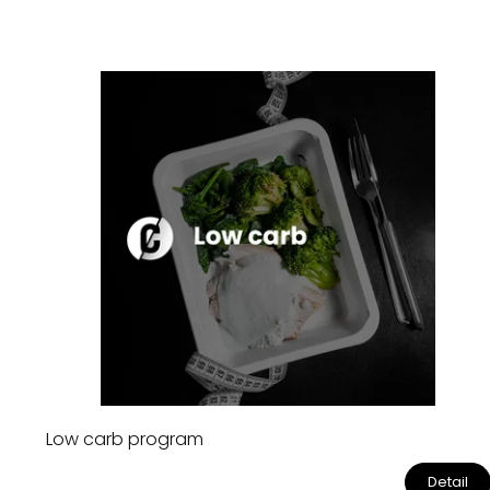
p
r
o
m
i
s
ů
Low carb program
Detail