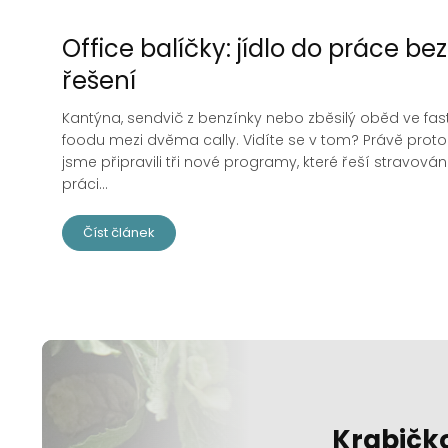
Office balíčky: jídlo do práce bez
řešení
Kantýna, sendvič z benzínky nebo zběsilý oběd ve fas
foodu mezi dvěma cally. Vidíte se v tom? Právě proto
jsme připravili tři nové programy, které řeší stravován
práci...
Číst článek
Krabičk