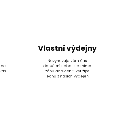
p
Vlastní výdejny
Nevyhovuje vám čas
áme
doručení nebo jste mimo
 vás
zónu doručení? Využijte
jednu z našich výdejen.