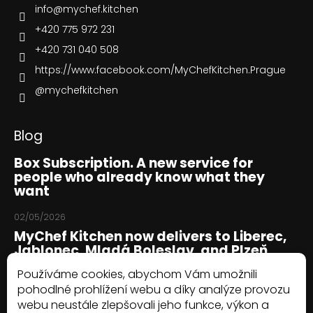
info
@
mychef.kitchen
+420 775 972 231
+420 731 040 508
https://www.facebook.com/MyChefKitchen.Prague
@mychefkitchen
Blog
Box Subscription. A new service for
people who already know what they
want
02/05/2026
MyChef Kitchen now delivers to Liberec,
Jablonec, Mladá Boleslav, and Plzeň
Používáme cookies, abychom Vám umožnili
05/02/2026
pohodlné prohlížení webu a díky analýze provozu
Important Update from MyChef Kitchen:
webu neustále zlepšovali jeho funkce, výkon a
More Freedom with Our New Delivery