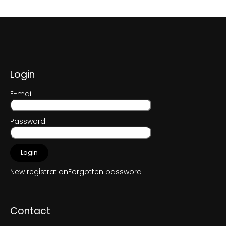
F
o
o
t
e
Login
r
E-mail
Password
Login
New registration
Forgotten password
Contact